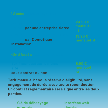
1 Accès
avec notre système
24.90 €
Avec un contrat d’automatisme
mensuel
par une entreprise tierce
détenu
ht
Avec un contrat d’automatisme
19.90 €
par Domotique
détenu
mensuel ht
Installation
+2nd Accès
avec notre système
Tarif mensuel sur le même
9.90 €
mensuel
site
ht
sous contrat ou non
Tarif mensuel ht sous réserve d'éligibilité, sans
engagement de durée, avec tacite reconduction.
Un contrat réglementaire sera signé entre les deux
parties.
Clé de débrayage
Interface web
intégrée
dédiée