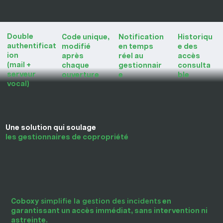
Double
Code unique,
Historiqu
Notification
authentificat
modifié
e des
en temps
ion
après
accès
réel au
(mail +
chaque
consulta
gestionnair
serveur
ouverture
ble
e
vocal)
Une solution qui soulage
les gestionnaires de copropriété
simplifie la gestion des incidents
Coboxy
en
garantissant un accès immédiat, sans intervention ni
astreinte.