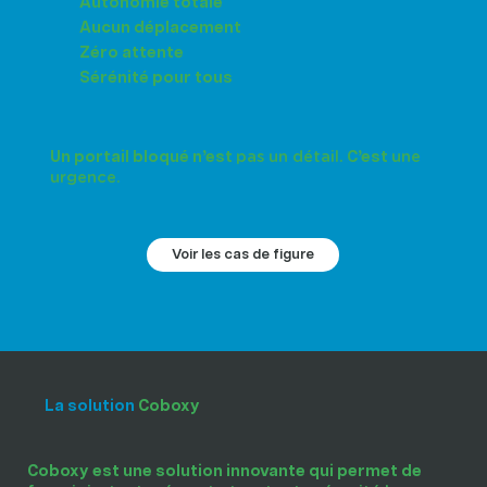
Autonomie totale
Aucun déplacement
Zéro attente
Sérénité pour tous
pas un détail.
une
Un portail bloqué n’est
C’est
urgence.
Voir les cas de figure
La solution
Coboxy
Coboxy est une solution innovante qui permet de