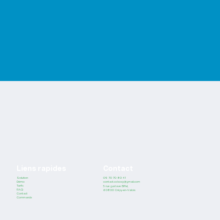
Liens rapides
Contact
Solution
09 70 70 80 41
contact.coboxy@gmail.com
Démo
Tarifs
5 rue gustave Eiffel,
F.A.Q
60800 Crépy-en-Valois
Contact
Commande