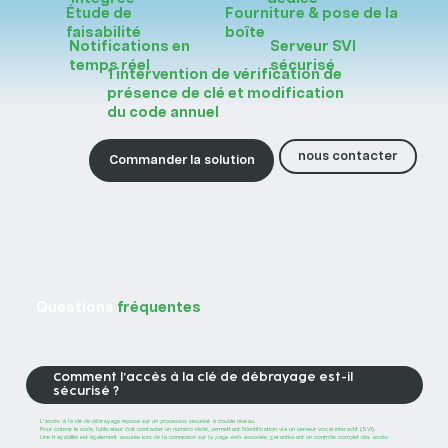
Étude de
Fourniture & pose de la
faisabilité
boîte
Notifications en
Serveur SVI
temps réel
sécurisé
1 intervention de vérification de
présence de clé et modification
du code annuel
nous contacter
Commander la solution
Questions
fréquentes
Comment l’accès à la clé de débrayage est-il
sécurisé ?
L’accès à la clé de débrayage repose sur un processus sécurisé à double niveau.
Pour obtenir le code, l’utilisateur doit contacter un numéro dédié, permettant l’identification via un serveur vocal interactif (SVI).
Une traçabilité est également assurée lors de la connexion sur la page web associée, garantissant un contrôle complet des accès.