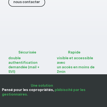
nous contacter
Sécurisée
Rapide
double
visible et accessible
authentification
avec
demandée (mail +
un accès en moins de
SVI)
2min
Une solution
Pensé pour les copropriétés,
plébiscité par les
gestionnaires.