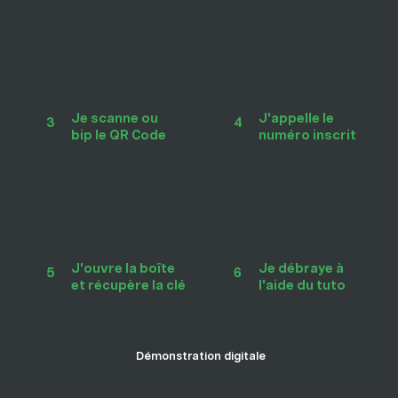
Je scanne ou
J'appelle le
3
4
bip le QR Code
numéro inscrit
Je débraye à
J'ouvre la boîte
5
6
l'aide du tuto
et récupère la clé
Démonstration digitale